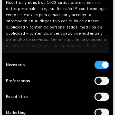
Nosotros y
nuestros 1022 socios
procesamos sus
datos personales, p.ej., su dirección IP, con tecnologías
como las cookies para almacenar y acceder la
información en su dispositivo con el fin de ofrecer
publicidad y contenido personalizados, medición de
publicidad y contenido, investigación de audiencia y
desarrollo de servicios. Tiene la opción de seleccionar
quién usa sus datos y con qué propósitos. Puede
cambiar o retirar su consentimiento en cualquier
momento desde la Declaración de cookies o clicando
Selección
en el Menú de consentimiento.
Necesario
de
consentimiento
Si lo permite, también quisiéramos:
Preferencias
Recopilar información sobre su ubicación
geográfica que puede tener una precisión de
varios metros
Estadística
Identificar su dispositivo analizándolo
activamente para buscar características
Marketing
específicas (huellas digitales)