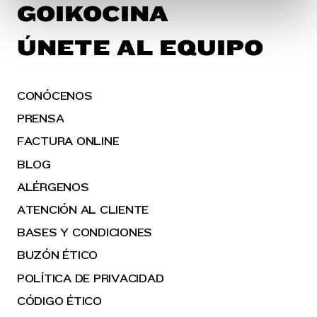
GOIKOCINA
en la
Política de Cookies
te indicamos cómo hacerlo
en diferentes navegadores.
ÚNETE AL EQUIPO
CONÓCENOS
PRENSA
FACTURA ONLINE
BLOG
ALÉRGENOS
ATENCIÓN AL CLIENTE
BASES Y CONDICIONES
BUZÓN ÉTICO
POLÍTICA DE PRIVACIDAD
CÓDIGO ÉTICO