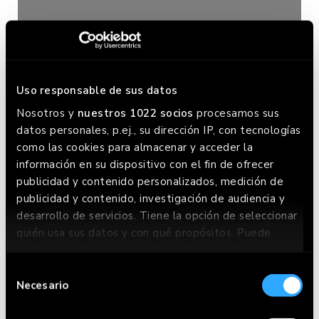
Uso responsable de sus datos
Nosotros y
nuestros 1022 socios
procesamos sus
datos personales, p.ej., su dirección IP, con tecnologías
como las cookies para almacenar y acceder la
información en su dispositivo con el fin de ofrecer
publicidad y contenido personalizados, medición de
publicidad y contenido, investigación de audiencia y
desarrollo de servicios. Tiene la opción de seleccionar
quién usa sus datos y con qué propósitos. Puede
cambiar o retirar su consentimiento en cualquier
momento desde la Declaración de cookies o clicando
Selección
en el Menú de consentimiento.
Necesario
de
consentimiento
Si lo permite, también quisiéramos: