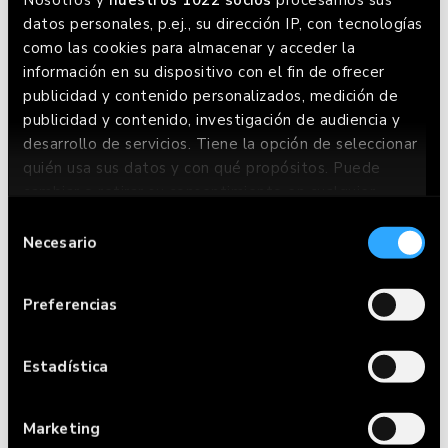
datos personales, p.ej., su dirección IP, con tecnologías
como las cookies para almacenar y acceder la
información en su dispositivo con el fin de ofrecer
publicidad y contenido personalizados, medición de
publicidad y contenido, investigación de audiencia y
desarrollo de servicios. Tiene la opción de seleccionar
quién usa sus datos y con qué propósitos. Puede
cambiar o retirar su consentimiento en cualquier
momento desde la Declaración de cookies o clicando
Selección
en el Menú de consentimiento.
Necesario
de
CARTA
consentimiento
Si lo permite, también quisiéramos:
RESERVAR
Preferencias
Recopilar información sobre su ubicación
geográfica que puede tener una precisión de
HACER PEDIDO
varios metros
Estadística
Identificar su dispositivo analizándolo
RESTAURANTES
activamente para buscar características
Marketing
específicas (huellas digitales)