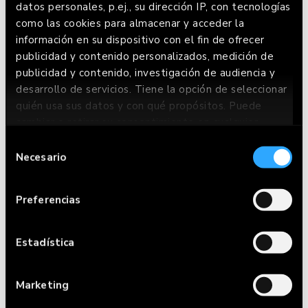
datos personales, p.ej., su dirección IP, con tecnologías
como las cookies para almacenar y acceder la
información en su dispositivo con el fin de ofrecer
publicidad y contenido personalizados, medición de
publicidad y contenido, investigación de audiencia y
desarrollo de servicios. Tiene la opción de seleccionar
quién usa sus datos y con qué propósitos. Puede
cambiar o retirar su consentimiento en cualquier
momento desde la Declaración de cookies o clicando
Selección
en el Menú de consentimiento.
CARTA
Necesario
de
consentimiento
Si lo permite, también quisiéramos:
RESERVAR
Preferencias
Recopilar información sobre su ubicación
HACER PEDIDO
geográfica que puede tener una precisión de
varios metros
Estadística
RESTAURANTES
Identificar su dispositivo analizándolo
activamente para buscar características
Marketing
FRIENDS WITH
específicas (huellas digitales)