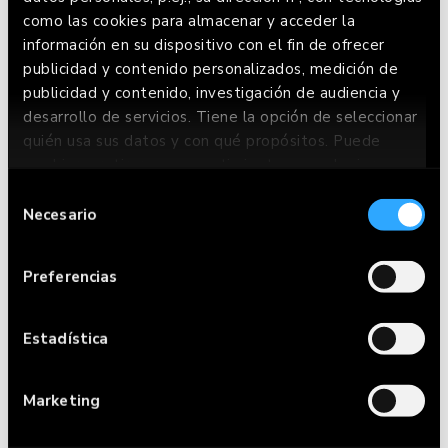
como las cookies para almacenar y acceder la
información en su dispositivo con el fin de ofrecer
publicidad y contenido personalizados, medición de
publicidad y contenido, investigación de audiencia y
desarrollo de servicios. Tiene la opción de seleccionar
quién usa sus datos y con qué propósitos. Puede
cambiar o retirar su consentimiento en cualquier
momento desde la Declaración de cookies o clicando
Selección
CARTA
en el Menú de consentimiento.
Necesario
de
consentimiento
RESERVAR
Si lo permite, también quisiéramos:
Preferencias
Recopilar información sobre su ubicación
HACER PEDIDO
geográfica que puede tener una precisión de
varios metros
Estadística
RESTAURANTES
Identificar su dispositivo analizándolo
activamente para buscar características
FRIENDS WITH
Marketing
específicas (huellas digitales)
Obtenga más información sobre cómo se procesan sus
BENEFITS