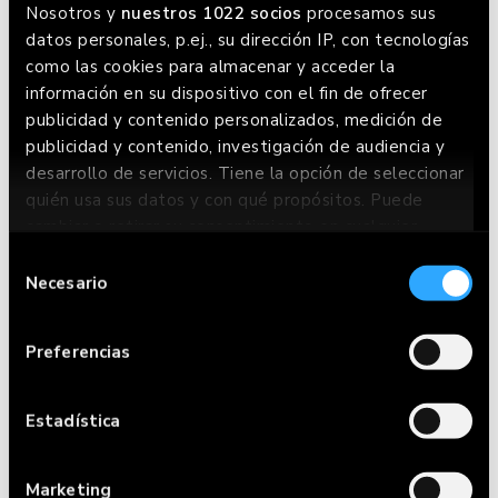
Nosotros y
nuestros 1022 socios
procesamos sus
datos personales, p.ej., su dirección IP, con tecnologías
como las cookies para almacenar y acceder la
información en su dispositivo con el fin de ofrecer
publicidad y contenido personalizados, medición de
publicidad y contenido, investigación de audiencia y
desarrollo de servicios. Tiene la opción de seleccionar
quién usa sus datos y con qué propósitos. Puede
cambiar o retirar su consentimiento en cualquier
momento desde la Declaración de cookies o clicando
Selección
en el Menú de consentimiento.
Necesario
de
CARTA
consentimiento
Si lo permite, también quisiéramos:
Preferencias
RESERVAR
Recopilar información sobre su ubicación
geográfica que puede tener una precisión de
HACER PEDIDO
varios metros
Estadística
Identificar su dispositivo analizándolo
RESTAURANTES
activamente para buscar características
Marketing
específicas (huellas digitales)