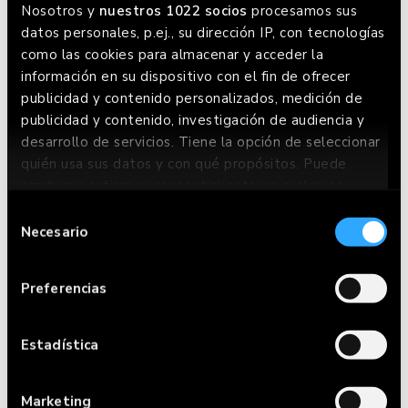
Nosotros y
nuestros 1022 socios
procesamos sus
datos personales, p.ej., su dirección IP, con tecnologías
como las cookies para almacenar y acceder la
información en su dispositivo con el fin de ofrecer
publicidad y contenido personalizados, medición de
publicidad y contenido, investigación de audiencia y
desarrollo de servicios. Tiene la opción de seleccionar
quién usa sus datos y con qué propósitos. Puede
cambiar o retirar su consentimiento en cualquier
momento desde la Declaración de cookies o clicando
Selección
en el Menú de consentimiento.
Necesario
de
CARTA
consentimiento
Si lo permite, también quisiéramos:
Preferencias
RESERVAR
Recopilar información sobre su ubicación
geográfica que puede tener una precisión de
HACER PEDIDO
varios metros
Estadística
Identificar su dispositivo analizándolo
RESTAURANTES
activamente para buscar características
Marketing
específicas (huellas digitales)