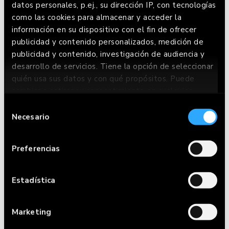
datos personales, p.ej., su dirección IP, con tecnologías
como las cookies para almacenar y acceder la
información en su dispositivo con el fin de ofrecer
publicidad y contenido personalizados, medición de
publicidad y contenido, investigación de audiencia y
desarrollo de servicios. Tiene la opción de seleccionar
quién usa sus datos y con qué propósitos. Puede
cambiar o retirar su consentimiento en cualquier
momento desde la Declaración de cookies o clicando
Selección
en el Menú de consentimiento.
CARTA
Necesario
de
consentimiento
Si lo permite, también quisiéramos:
RESERVAR
Preferencias
Recopilar información sobre su ubicación
HACER PEDIDO
geográfica que puede tener una precisión de
varios metros
Estadística
RESTAURANTES
Identificar su dispositivo analizándolo
activamente para buscar características
Marketing
FRIENDS WITH
específicas (huellas digitales)