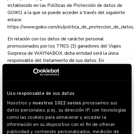
establecido en las Políticas de Protección de datos de
GOIKO, a la que se puede acceder a través del siguiente
enlace:
https://www.goiko.com/es/politica_de_proteccion_de_datos_
En relación con los datos de carácter personal
promocionados por los TRES (3) ganadores del Viajes
Sorpresa de WAYNABOX, dicha entidad será la única
responsable del tratamiento de sus datos. En
consecuencia, GOIKO quedará exonerado de cualquier
responsabilidad que pudiese derivarse del mencionado
tratamiento.
Uso responsable de sus datos
Nosotros y
nuestros 1022 socios
procesamos sus
SÉPTIMO. – ACEPTACIÓN DE LAS BASES.
datos personales, p.ej., su dirección IP, con tecnologías
como las cookies para almacenar y acceder la
El mero hecho de participar en el sorteo
información en su dispositivo con el fin de ofrecer
implica la aceptación íntegra de las
publicidad y contenido personalizados, medición de
presentes bases.