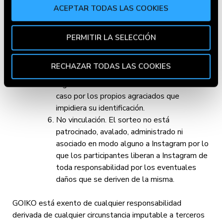
pérdida de todos los derechos derivados de
Declaración de cookies.
ACEPTAR TODAS LAS COOKIES
su condición como tal.
Cualquier utilización abusiva o fraudulenta
Utilizamos cookies propias y de terceros para fines
de estas bases dará lugar a la consiguiente
PERMITIR LA SELECCIÓN
analíticos y para mostrarte información de tu interés.
descalificación del participante en el sorteo.
Pincha en
Política de Cookies
para más información.
GOIKO queda eximido de cualquier
Puedes aceptar todas las cookies pulsando el botón
RECHAZAR TODAS LAS COOKIES
responsabilidad en el supuesto de existir
“Aceptar” o rechazar su uso pulsando el botón
algún error en los datos facilitados en su
"Rechazar todas las cookies". Si quieres configurarlas,
caso por los propios agraciados que
en la
Política de Cookies
te indicamos cómo hacerlo
impidiera su identificación.
en diferentes navegadores.
No vinculación. El sorteo no está
patrocinado, avalado, administrado ni
asociado en modo alguno a Instagram por lo
que los participantes liberan a Instagram de
toda responsabilidad por los eventuales
daños que se deriven de la misma.
GOIKO está exento de cualquier responsabilidad
derivada de cualquier circunstancia imputable a terceros