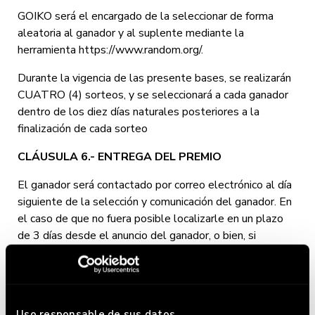
GOIKO será el encargado de la seleccionar de forma
aleatoria al ganador y al suplente mediante la
herramienta https://www.random.org/.
Durante la vigencia de las presente bases, se realizarán
CUATRO (4) sorteos, y se seleccionará a cada ganador
dentro de los diez días naturales posteriores a la
finalización de cada sorteo
CLÁUSULA 6.- ENTREGA DEL PREMIO
El ganador será contactado por correo electrónico al día
siguiente de la selección y comunicación del ganador. En
el caso de que no fuera posible localizarle en un plazo
de 3 días desde el anuncio del ganador, o bien, si
rechazase el premio expresamente por cualquier causa,
se contactará con el suplente y se seguirá el mismo
proceso descrito y, de rechazar este último el premio o
no contestar, el premio será declarado desierto.
Uso responsable de sus datos