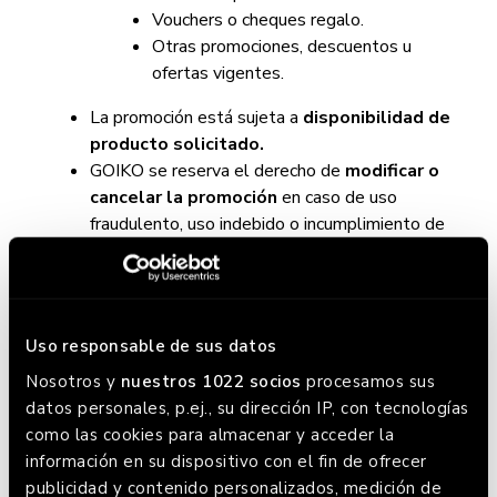
Vouchers o cheques regalo.
Otras promociones, descuentos u
ofertas vigentes.
La promoción está sujeta a
disponibilidad de
producto solicitado.
GOIKO se reserva el derecho de
modificar o
cancelar la promoción
en caso de uso
fraudulento, uso indebido o incumplimiento de
las presentes condiciones.
La presente promoción corresponde a
UNA (1)
GOIKO Baby con Nutella gratis y UNA (1)
bebida gratis
, incluida dentro del programa
Uso responsable de sus datos
Friends With Benefits (FWB).
Nosotros y
nuestros 1022 socios
procesamos sus
La promoción es válida para todos aquellos
datos personales, p.ej., su dirección IP, con tecnologías
clientes que se
registren en el programa
como las cookies para almacenar y acceder la
Friends With Benefits
entre los días
04 y 08
información en su dispositivo con el fin de ofrecer
de febrero de 2026
(ambos inclusive).
publicidad y contenido personalizados, medición de
La promoción podrá
canjearse únicamente