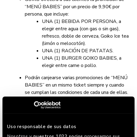
“MENÚ BABIES”
por un precio de 9,90€ por
persona, que incluye:
UNA (1) BEBIDA POR PERSONA, a
elegir entre agua (con gas o sin gas),
refresco, doble de cerveza, Goiko Ice tea
(limón o melocotón).
UNA (1) RACIÓN DE PATATAS.
UNA (1) BURGER GOIKO BABIES, a
elegir entre carne o pollo.
Podrán canjearse varias promociones de “
MENÚ
BABIES”
en un mismo ticket siempre y cuando
se cumplan las condiciones de cada una de ellas.
En el supuesto de que el cliente desee agregar
cualquier extra a la hamburguesa o producto
adicional en el ticket de consumo, estos serán
debidamente cobrados al cliente con los
Uso responsable de sus datos
métodos de pago disponibles en los
restaurantes.
Nosotros y
nuestros 1022 socios
procesamos sus