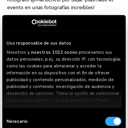
evento en unas fotografías increíbles!
Encantados con todos por habernos
acompañado en esta noche tan especial y al
STAFF por darlo todo siempre y por atendernos
con tanto cariño.
Uso responsable de sus datos
Nosotros y
nuestros 1022 socios
procesamos sus
¡Aquí les dejamos unas cuantas fotos de esta
datos personales, p.ej., su dirección IP, con tecnologías
noche tan divertida!
como las cookies para almacenar y acceder la
información en su dispositivo con el fin de ofrecer
publicidad y contenido personalizados, medición de
publicidad y contenido, investigación de audiencia y
desarrollo de servicios. Tiene la opción de seleccionar
quién usa sus datos y con qué propósitos. Puede
cambiar o retirar su consentimiento en cualquier
momento desde la Declaración de cookies o clicando
Selección
en el Menú de consentimiento.
Necesario
de