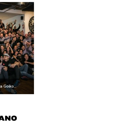
 Goiko...
CANO