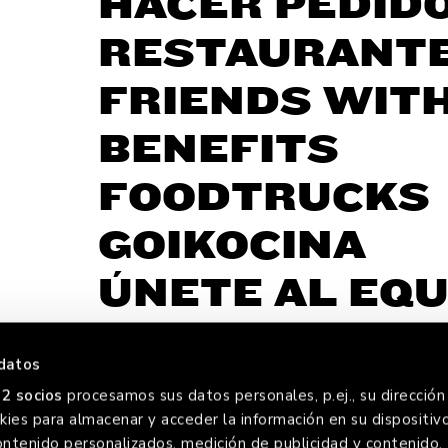
HACER PEDID
RESTAURANT
FRIENDS WIT
BENEFITS
FOODTRUCKS
GOIKOCINA
ÚNETE AL EQU
datos
2 socios
procesamos sus datos personales, p.ej., su dirección 
ies para almacenar y acceder la información en su dispositivo
ontenido personalizados, medición de publicidad y contenido,