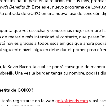
mium, da un paso en la relación con sus fans, premia s
 with Benefits😏.
Este es el nuevo programa de Loyalty
 entrada de GOIKO en una nueva fase de conexión digita
punta que «el escuchar y conocernos mejor siempre h
de meterle más intensidad al contacto, que pasen “más
stá hoy es gracias a todos esos amigos que ahora podr
 siguiente nivel, alguien debe dar el primer paso ofre
a, la Kevin Bacon, la cual se podrá conseguir de manera
mbre🍔. Una vez la burger tenga tu nombre, podrás dis
nefits
de GOIKO?
esitarán registrarse en la web
goikofriends.com
y, así, sa