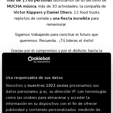
más de 1.700 personas
disfrutamos de un día lleno de
MUCHA música
, más de 30 actividades, la compañía de
Victor Küppers y Daniel Dhers
, 12 food trucks
repletos de comida y
una fiesta increíble
para
rememorar.
Sigamos trabajando para construir el futuro que
queremos. Recuerda… ¡Tú lideras el éxito!
Gracias por el compromiso y por el disfrute, hasta la
próxima aventura 🚀
¡Pincha aquí para ver las fotos! 📸
Bienvenida
Uso responsable de sus datos
Nosotros y
nuestros 1022 socios
procesamos sus
Chill Out
datos personales, p.ej., su dirección IP, con tecnologías
Main Stage
como las cookies para almacenar y acceder la
información en su dispositivo con el fin de ofrecer
Sport Zone
publicidad y contenido personalizados, medición de