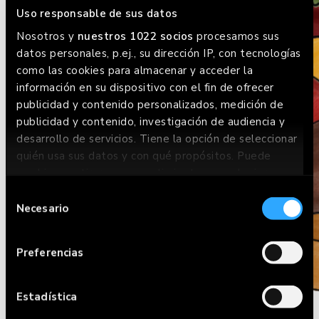
Uso responsable de sus datos
Nosotros y
nuestros 1022 socios
procesamos sus
datos personales, p.ej., su dirección IP, con tecnologías
como las cookies para almacenar y acceder la
información en su dispositivo con el fin de ofrecer
publicidad y contenido personalizados, medición de
publicidad y contenido, investigación de audiencia y
desarrollo de servicios. Tiene la opción de seleccionar
quién usa sus datos y con qué propósitos. Puede
cambiar o retirar su consentimiento en cualquier
momento desde la Declaración de cookies o clicando
Selección
en el Menú de consentimiento.
Necesario
de
consentimiento
Si lo permite, también quisiéramos:
Preferencias
Recopilar información sobre su ubicación
geográfica que puede tener una precisión de
varios metros
Estadística
Identificar su dispositivo analizándolo