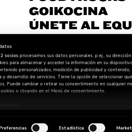
GOIKOCINA
ÚNETE AL EQU
datos
2 socios
procesamos sus datos personales, p.ej., su dirección 
ies para almacenar y acceder la información en su dispositivo
REVER
C
ontenido personalizados, medición de publicidad y contenido,
a y desarrollo de servicios. Tiene la opción de seleccionar qui
os. Puede cambiar o retirar su consentimiento en cualquier
cookies o clicando en el Menú de consentimiento.
ERVADOS
AVISO LEGAL
POLÍTIC
isiéramos:
ión sobre su ubicación geográfica que puede tener una precis
positivo analizándolo activamente para buscar características e
Preferencias
Estadística
Market