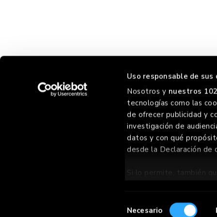
Uso responsable de sus 
Nosotros y
nuestros 102
tecnologías como las cook
RREO
FO
de ofrecer publicidad y c
investigación de audienci
datos y con qué propósit
desde la Declaración de 
©
2026 GOIKO GRILL GROUP SL
, TODOS LOS DERECHOS RES
Si lo permite, también qu
Recopilar informac
metros
Selección
Identificar su dis
Necesario
de