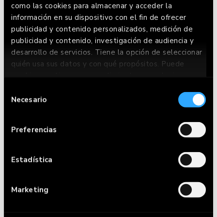
como las cookies para almacenar y acceder la
información en su dispositivo con el fin de ofrecer
publicidad y contenido personalizados, medición de
publicidad y contenido, investigación de audiencia y
desarrollo de servicios. Tiene la opción de seleccionar
quién usa sus datos y con qué propósitos. Puede
cambiar o retirar su consentimiento en cualquier
momento desde la Declaración de cookies o clicando
Selección
¿AÚN NO TE HAS
en el Menú de consentimiento.
Necesario
de
DECIDIDO?
consentimiento
Si lo permite, también quisiéramos:
Preferencias
Recopilar información sobre su ubicación
VOLVER A LA CARTA GLUTEN FREE
geográfica que puede tener una precisión de
varios metros
Estadística
Identificar su dispositivo analizándolo
activamente para buscar características
Marketing
específicas (huellas digitales)
Obtenga más información sobre cómo se procesan sus