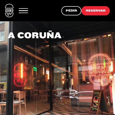
PEDIR
RESERVAR
A CORUÑA