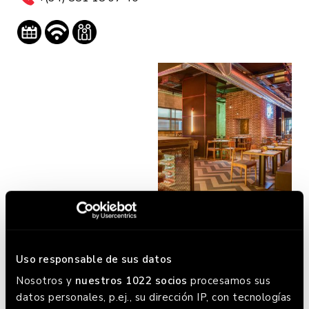
RESERVA AHORA
Uso responsable de sus datos
Nosotros y
nuestros 1022 socios
procesamos sus
datos personales, p.ej., su dirección IP, con tecnologías