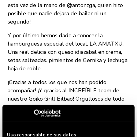
esta vez de la mano de
@antonzga, quien hizo
posible que nadie dejara de bailar ni un
segundo!
Y por último hemos dado a conocer la
hamburguesa especial del local, LA AMATXU.
Una real delicia con queso idiazabal en crema,
setas salteadas. pimientos de Gernika y lechuga
hoja de roble.
¡Gracias a todos los que nos han podido
acompañar! ¡Y gracias al INCREÍBLE team de
nuestro Goiko Grill Bilbao! Orgullosos de todo
el cariño y esfuerzo que ponen día a día.
¡¡Os dejamos las fotos del evento que ha hecho
nuestro fotógrafo
@francoyifoto!!
Uso responsable de sus datos