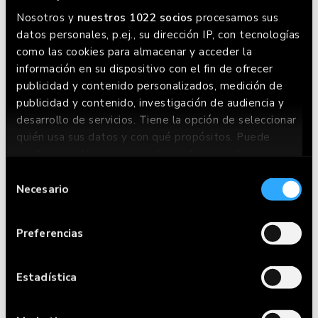
Nosotros y
nuestros 1022 socios
procesamos sus
datos personales, p.ej., su dirección IP, con tecnologías
como las cookies para almacenar y acceder la
información en su dispositivo con el fin de ofrecer
publicidad y contenido personalizados, medición de
publicidad y contenido, investigación de audiencia y
desarrollo de servicios. Tiene la opción de seleccionar
quién usa sus datos y con qué propósitos. Puede
cambiar o retirar su consentimiento en cualquier
momento desde la Declaración de cookies o clicando
Selección
en el Menú de consentimiento.
Necesario
de
consentimiento
Si lo permite, también quisiéramos:
Preferencias
Recopilar información sobre su ubicación
geográfica que puede tener una precisión de
varios metros
Estadística
Identificar su dispositivo analizándolo
activamente para buscar características