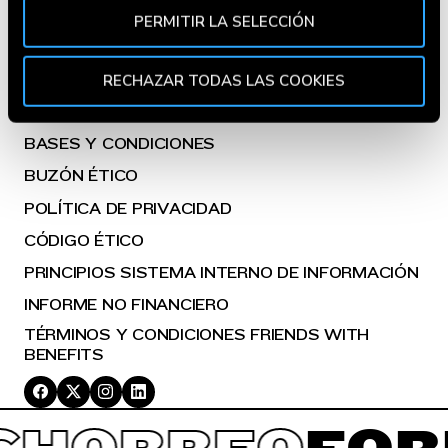
Utilizamos cookies propias y de terceros para fines
FACTURA ONLINE
PERMITIR LA SELECCIÓN
analíticos y para mostrarte información de tu interés.
BLOG
Pincha en
Política de Cookies
para más información.
Puedes aceptar todas las cookies pulsando el botón
RECHAZAR TODAS LAS COOKIES
ALÉRGENOS
“Aceptar” o rechazar su uso pulsando el botón
ATENCIÓN AL CLIENTE
"Rechazar todas las cookies". Si quieres configurarlas,
BASES Y CONDICIONES
en la
Política de Cookies
te indicamos cómo hacerlo
en diferentes navegadores.
BUZÓN ÉTICO
POLÍTICA DE PRIVACIDAD
CÓDIGO ÉTICO
PRINCIPIOS SISTEMA INTERNO DE INFORMACIÓN
INFORME NO FINANCIERO
TÉRMINOS Y CONDICIONES FRIENDS WITH
BENEFITS