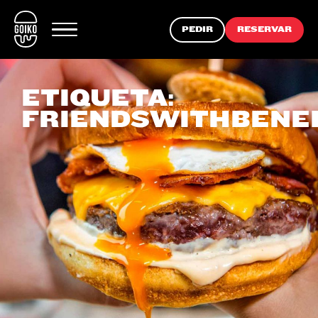
PEDIR
RESERVAR
ETIQUETA:
FRIENDSWITHBENE