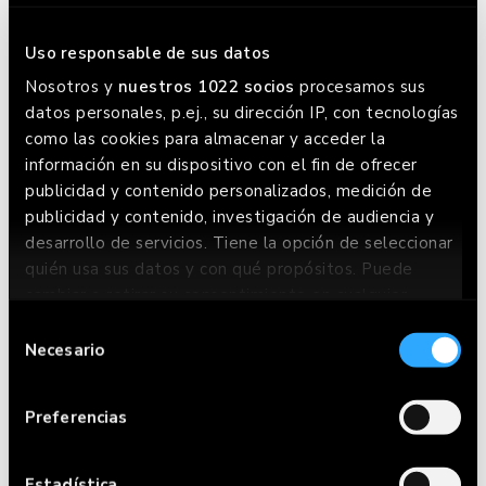
MÁS CERCANO
Uso responsable de sus datos
RESERVA AQUÍ
Nosotros y
nuestros 1022 socios
procesamos sus
datos personales, p.ej., su dirección IP, con tecnologías
como las cookies para almacenar y acceder la
información en su dispositivo con el fin de ofrecer
publicidad y contenido personalizados, medición de
publicidad y contenido, investigación de audiencia y
desarrollo de servicios. Tiene la opción de seleccionar
quién usa sus datos y con qué propósitos. Puede
cambiar o retirar su consentimiento en cualquier
momento desde la Declaración de cookies o clicando
Selección
en el Menú de consentimiento.
Necesario
de
consentimiento
Si lo permite, también quisiéramos:
Preferencias
Recopilar información sobre su ubicación
CARTA
geográfica que puede tener una precisión de
varios metros
Estadística