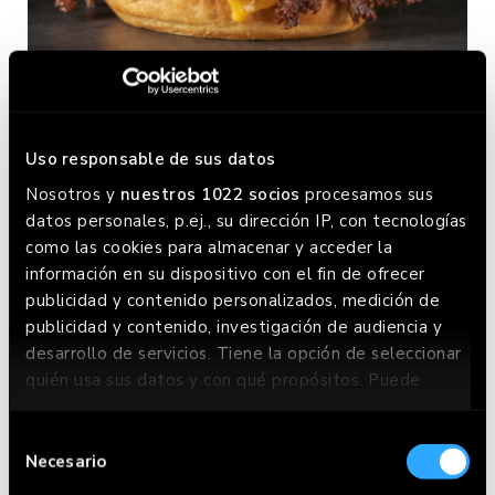
Uso responsable de sus datos
MÁS S-MASH
Nosotros y
nuestros 1022 socios
procesamos sus
datos personales, p.ej., su dirección IP, con tecnologías
como las cookies para almacenar y acceder la
información en su dispositivo con el fin de ofrecer
publicidad y contenido personalizados, medición de
publicidad y contenido, investigación de audiencia y
desarrollo de servicios. Tiene la opción de seleccionar
quién usa sus datos y con qué propósitos. Puede
cambiar o retirar su consentimiento en cualquier
momento desde la Declaración de cookies o clicando
Selección
en el Menú de consentimiento.
Necesario
de
consentimiento